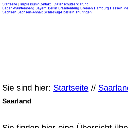
Startseite
|
Impressum/Kontakt
|
Datenschutzerklärung
Baden-Württemberg
Bayern
Berlin
Brandenburg
Bremen
Hamburg
Hessen
Me
Sachsen
Sachsen-Anhalt
Schleswig-Holstein
Thüringen
Sie sind hier:
Startseite
//
Saarlan
Saarland
Sie finden hier eine Übersicht übe