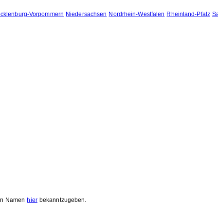
cklenburg-Vorpommern
Niedersachsen
Nordrhein-Westfalen
Rheinland-Pfalz
S
 den Namen
hier
bekanntzugeben.